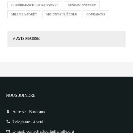
COURDIMANCHE-SUR-ESSONNE
BUNO-BONNEVAUX
MILLY-LA-FORÊT
MOIGNY-SUR-ÉCOLE
COURANCES
⭐ AVIS MAISSE
NOUS JOINDRE
Adresse : Bordeaux
Telephone : à venir
E-mail: contact[at]portailfamille.org