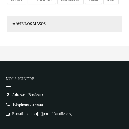
PRADES
ILLE-SUR-TÊT
PUILAURENS
THUIR
AXAT
⭐ AVIS LOS MASOS
NOUS JOINDRE
Adresse : Bordeaux
Telephone : à venir
E-mail: contact[at]portailfamille.org