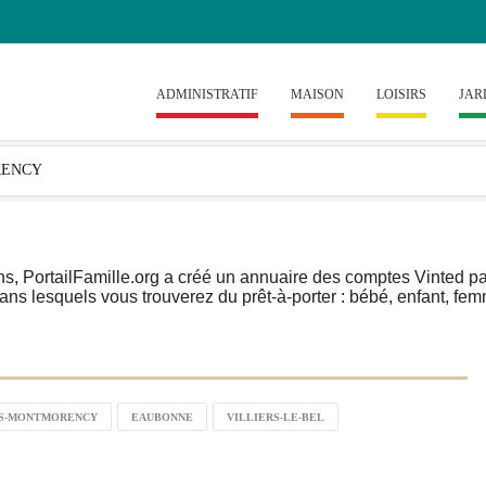
ADMINISTRATIF
MAISON
LOISIRS
JAR
ans, PortailFamille.org a créé un annuaire des comptes Vinted par
ans lesquels vous trouverez du prêt-à-porter : bébé, enfant, f
US-MONTMORENCY
EAUBONNE
VILLIERS-LE-BEL