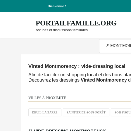
Bienvenue !
PORTAILFAMILLE.ORG
Astuces et discussions familiales
Vinted Montmorency : vide-dressing local
Afin de faciliter un shopping local et des bons pl
Découvrez les dressings
Vinted Montmorency
d
VILLES À PROXIMITÉ
DEUIL-LA-BARRE
SAINT-BRICE-SOUS-FORÊT
SOISY-SO