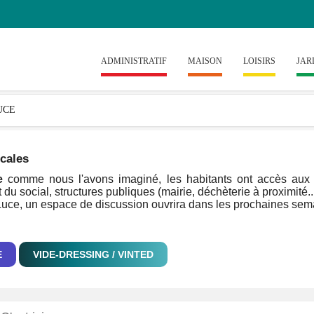
ADMINISTRATIF
MAISON
LOISIRS
JAR
ocales
e
comme nous l'avons imaginé, les habitants ont accès aux inf
 du social, structures publiques (mairie, déchèterie à proximité..
-Luce, un espace de discussion ouvrira dans les prochaines semai
E
VIDE-DRESSING / VINTED