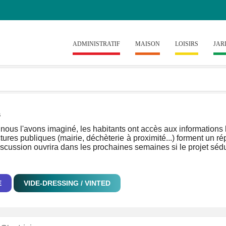
ADMINISTRATIF
MAISON
LOISIRS
JAR
s
us l'avons imaginé, les habitants ont accès aux informations lo
ctures publiques (mairie, déchèterie à proximité...) forment un rép
iscussion ouvrira dans les prochaines semaines si le projet sédu
E
VIDE-DRESSING / VINTED