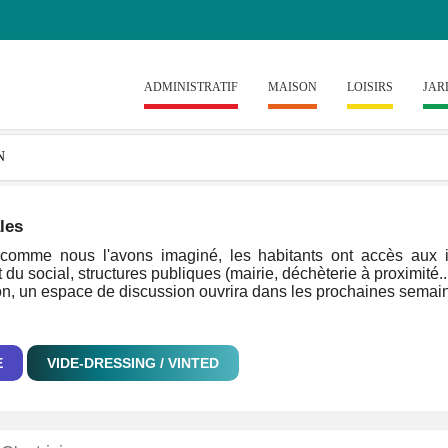
ADMINISTRATIF
MAISON
LOISIRS
JAR
les
omme nous l'avons imaginé, les habitants ont accès aux inf
 du social, structures publiques (mairie, déchèterie à proximité..
on, un espace de discussion ouvrira dans les prochaines semaine
E
VIDE-DRESSING / VINTED