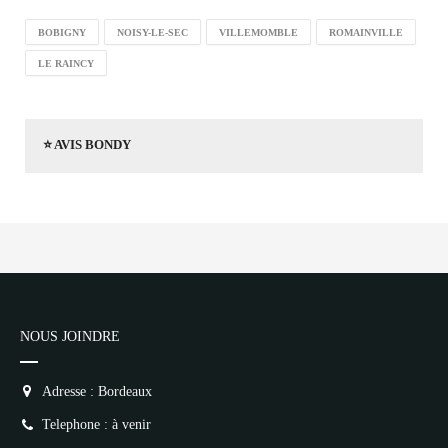
BOBIGNY
NOISY-LE-SEC
VILLEMOMBLE
ROMAINVILLE
LE RAINCY
⭐ AVIS BONDY
NOUS JOINDRE
Adresse : Bordeaux
Telephone : à venir