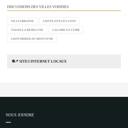
DISCUSSIONS DES VILLES VOISINES
VILLEURBANNE
SAINTE-FOY-LÈS-LYON
TASSIN-LA-DEMI-LUNE
CALUIRE-ET-CUIRE
SAINT-DIDIER-AU-MONT-D'OR
🌐📍 SITES INTERNET LOCAUX
NOUS JOINDRE