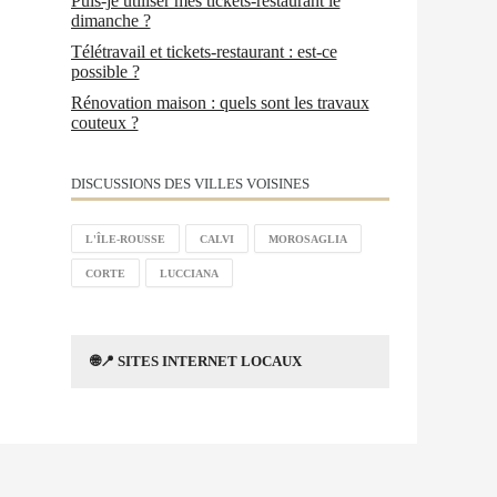
Puis-je utiliser mes tickets-restaurant le
dimanche ?
Télétravail et tickets-restaurant : est-ce
possible ?
Rénovation maison : quels sont les travaux
couteux ?
DISCUSSIONS DES VILLES VOISINES
L'ÎLE-ROUSSE
CALVI
MOROSAGLIA
CORTE
LUCCIANA
🌐📍 SITES INTERNET LOCAUX