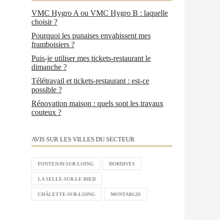
VMC Hygro A ou VMC Hygro B : laquelle
choisir ?
Pourquoi les punaises envahissent mes
framboisiers ?
Puis-je utiliser mes tickets-restaurant le
dimanche ?
Télétravail et tickets-restaurant : est-ce
possible ?
Rénovation maison : quels sont les travaux
couteux ?
AVIS SUR LES VILLES DU SECTEUR
FONTENAY-SUR-LOING
DORDIVES
LA SELLE-SUR-LE-BIED
CHÂLETTE-SUR-LOING
MONTARGIS