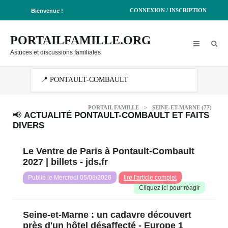
CONNEXION / INSCRIPTION
Bienvenue !
PORTAILFAMILLE.ORG
Astuces et discussions familiales
PORTAIL FAMILLE
>
SEINE-ET-MARNE (77)
📢
ACTUALITÉ PONTAULT-COMBAULT ET FAITS
DIVERS
Le Ventre de Paris à Pontault-Combault
2027 | billets - jds.fr
Publié le Mercredi 05/08/2026
lire l'article complet
Cliquez ici pour réagir️
Seine-et-Marne : un cadavre découvert
près d'un hôtel désaffecté - Europe 1