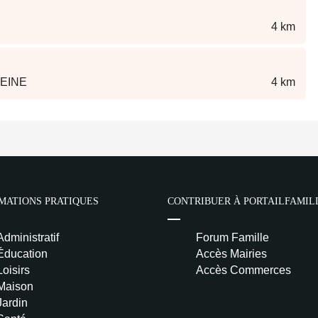
4 km
SEINE
4 km
MATIONS PRATIQUES
CONTRIBUER À PORTAILFAMIL
Administratif
Forum Famille
Éducation
Accès Mairies
Loisirs
Accès Commerces
Maison
Jardin