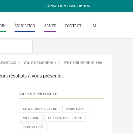
CONNEXION / INSCRIPTION
DIN
ÉDUCATION
SANTÉ
CONTACT
 FAMILLE
>
VAL-DE-MARNE (94)
>
IVRY-SUR-SEINE (94200)
urs résultats à vous présenter.
VILLES À PROXIMITÉ
LE KREMLIN-BICÊTRE
PARIS 13ÈME
VILLEJUIF
CHARENTON-LE-PONT
SAINT-MANDÉ