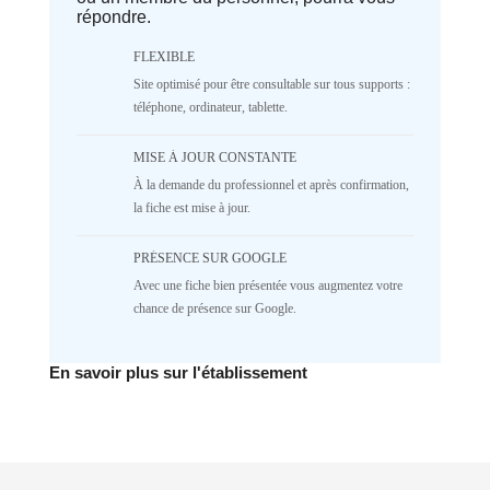
répondre.
array|string is deprecated in
/home/lepetitbz/portailfamille.org/lib/Cake/View/
on line
1687
FLEXIBLE
5
4
3
2
Site optimisé pour être consultable sur tous supports :
téléphone, ordinateur, tablette.
1
NR
♥️ Confort
MISE À JOUR CONSTANTE
À la demande du professionnel et après confirmation,
Deprecated
: implode(): Passing null to
parameter #1 ($separator) of type
la fiche est mise à jour.
array|string is deprecated in
/home/lepetitbz/portailfamille.org/lib/Cake/View/
PRÉSENCE SUR GOOGLE
on line
1687
Avec une fiche bien présentée vous augmentez votre
5
4
3
2
chance de présence sur Google.
1
NR
✅ Mécanique
En savoir plus sur l'établissement
Deprecated
: implode(): Passing null to
parameter #1 ($separator) of type
array|string is deprecated in
/home/lepetitbz/portailfamille.org/lib/Cake/View/
on line
1687