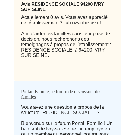
Avis RESIDENCE SOCIALE 94200 IVRY
SUR SEINE
Actuellement 0 avis. Vous avez apprécié
cet établissement ?
Laissez-lui un avis !
Afin d'aider les familles dans leur prise de
décision, nous recherchons des
témoignages à propos de l'établissement :
RESIDENCE SOCIALE, à 94200 IVRY
SUR SEINE.
Qualité / prix
Portail Famille, le forum de discussion des
familles
Avis
Vous avez une question à propos de la
structure "RESIDENCE SOCIALE" ?
⭐ Qualité
Bienvenue sur le forum Portail Famille ! Un
habitant de Ivry-sur-Seine, un employé en
Deprecated
: implode(): Passing null to
ou un membre du personnel, pourra vous
parameter #1 ($separator) of type