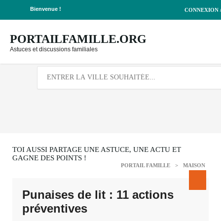
Bienvenue !
CONNEXION /
Deprecated
: json_decode(): Passing null to parameter #1
($json) of type string is deprecated in
/home/lepetitbz/portailfamille.org/app/Controller/Publicatio
PORTAILFAMILLE.ORG
on line
39
Astuces et discussions familiales
TOI AUSSI PARTAGE UNE ASTUCE, UNE ACTU ET
GAGNE DES POINTS !
PORTAIL FAMILLE
>
MAISON
Punaises de lit : 11 actions
préventives