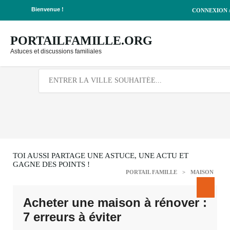
Bienvenue !
CONNEXION /
Deprecated
: json_decode(): Passing null to parameter #1
($json) of type string is deprecated in
/home/lepetitbz/portailfamille.org/app/Controller/Publicatio
PORTAILFAMILLE.ORG
on line
39
Astuces et discussions familiales
TOI AUSSI PARTAGE UNE ASTUCE, UNE ACTU ET
GAGNE DES POINTS !
PORTAIL FAMILLE
>
MAISON
Acheter une maison à rénover :
7 erreurs à éviter