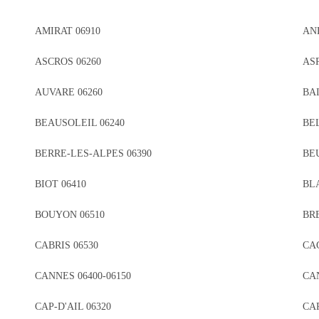
AMIRAT 06910
AN
ASCROS 06260
AS
AUVARE 06260
BAI
BEAUSOLEIL 06240
BE
BERRE-LES-ALPES 06390
BEU
BIOT 06410
BL
BOUYON 06510
BRE
CABRIS 06530
CA
CANNES 06400-06150
CA
CAP-D'AIL 06320
CA