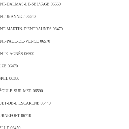
INT-DALMAS-LE-SELVAGE 06660
NT-JEANNET 06640
INT-MARTIN-D'ENTRAUNES 06470
INT-PAUL-DE-VENCE 06570
INTE-AGNÈS 06500
ZE 06470
PEL 06380
ÉOULE-SUR-MER 06590
UËT-DE-L'ESCARÈNE 06440
URNEFORT 06710
ELLE 06450