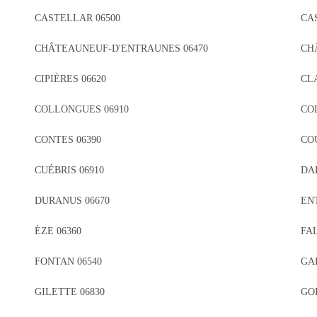
CASTELLAR 06500
CA
CHÂTEAUNEUF-D'ENTRAUNES 06470
CH
CIPIÈRES 06620
CLA
COLLONGUES 06910
CO
CONTES 06390
CO
CUÉBRIS 06910
DAL
DURANUS 06670
EN
ÈZE 06360
FAL
FONTAN 06540
GAR
GILETTE 06830
GOR