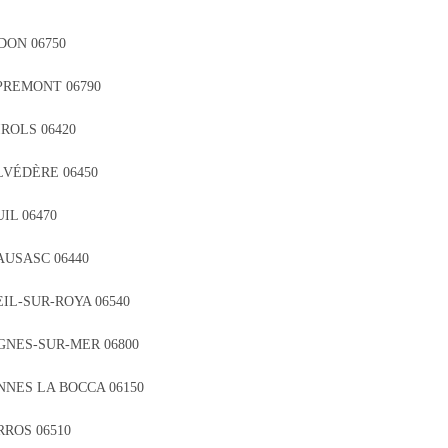
DON 06750
PREMONT 06790
ROLS 06420
LVÉDÈRE 06450
IL 06470
AUSASC 06440
IL-SUR-ROYA 06540
GNES-SUR-MER 06800
NNES LA BOCCA 06150
RROS 06510