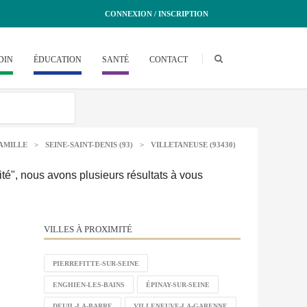
CONNEXION / INSCRIPTION
DIN
ÉDUCATION
SANTÉ
CONTACT
AMILLE
>
SEINE-SAINT-DENIS (93)
>
VILLETANEUSE (93430)
ité", nous avons plusieurs résultats à vous
VILLES À PROXIMITÉ
PIERREFITTE-SUR-SEINE
ENGHIEN-LES-BAINS
ÉPINAY-SUR-SEINE
DEUIL-LA-BARRE
VILLENEUVE-LA-GARENNE