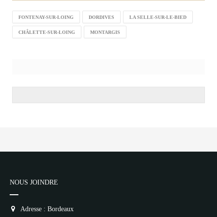
FONTENAY-SUR-LOING
DORDIVES
LA SELLE-SUR-LE-BIED
CHÂLETTE-SUR-LOING
MONTARGIS
NOUS JOINDRE
Adresse : Bordeaux