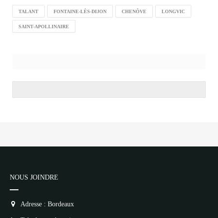
TALANT
FONTAINE-LÈS-DIJON
CHENÔVE
LONGVIC
SAINT-APOLLINAIRE
NOUS JOINDRE
Adresse : Bordeaux