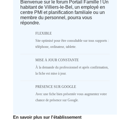
Bienvenue sur le forum Portail Famille ! Un
Deprecated
: implode(): Passing null to
habitant de Villiers-le-Bel, un employé en
parameter #1 ($separator) of type
centre PMI et planification familiale ou un
array|string is deprecated in
membre du personnel, pourra vous
/home/lepetitbz/portailfamille.org/lib/Cake/View/
répondre.
on line
1687
5
4
3
2
FLEXIBLE
1
NR
Site optimisé pour être consultable sur tous supports :
♥️ Confort
téléphone, ordinateur, tablette.
Deprecated
: implode(): Passing null to
MISE À JOUR CONSTANTE
parameter #1 ($separator) of type
À la demande du professionnel et après confirmation,
array|string is deprecated in
/home/lepetitbz/portailfamille.org/lib/Cake/View/
la fiche est mise à jour.
on line
1687
5
4
3
2
PRÉSENCE SUR GOOGLE
1
NR
Avec une fiche bien présentée vous augmentez votre
chance de présence sur Google.
✅ Mécanique
Deprecated
: implode(): Passing null to
En savoir plus sur l'établissement
parameter #1 ($separator) of type
array|string is deprecated in