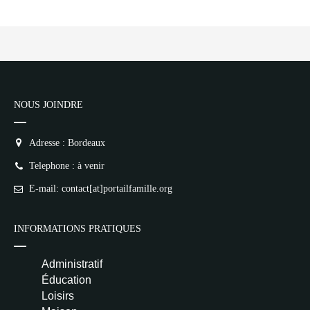
/home/lepetitbz/portailfamille.org/lib/Cake/View/
on line
1687
5
4
3
2
1
NR
👍 Satisfaction
NOUS JOINDRE
Deprecated
: implode(): Passing null to
parameter #1 ($separator) of type
array|string is deprecated in
Adresse : Bordeaux
/home/lepetitbz/portailfamille.org/lib/Cake/View/
on line
1687
Telephone : à venir
5
4
3
2
E-mail: contact[at]portailfamille.org
1
NR
Pseudo
INFORMATIONS PRATIQUES
Avis
Administratif
Éducation
Loisirs