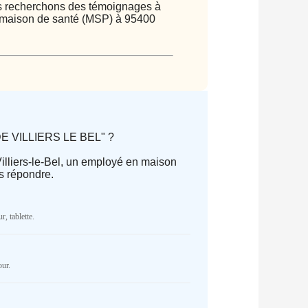
ous recherchons des témoignages à
 maison de santé (MSP) à 95400
 DE VILLIERS LE BEL" ?
Villiers-le-Bel, un employé en maison
s répondre.
parator) of type array|string is
r, tablette.
Cake/View/Helper/FormHelper.php
on
NR
our.
parator) of type array|string is