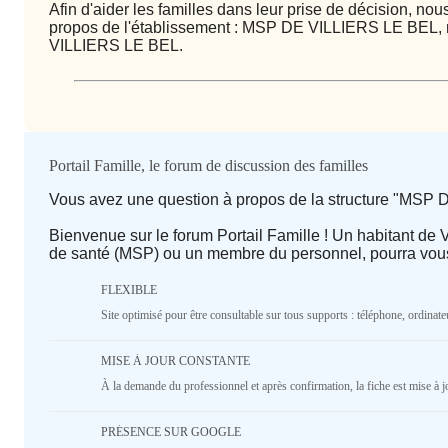
Afin d'aider les familles dans leur prise de décision, n
propos de l'établissement : MSP DE VILLIERS LE BEL,
VILLIERS LE BEL.
Qualité / prix
Portail Famille, le forum de discussion des familles
Vous avez une question à propos de la structure "MSP
Avis
Bienvenue sur le forum Portail Famille ! Un habitant de 
de santé (MSP) ou un membre du personnel, pourra vou
⭐ Qualité
FLEXIBLE
Deprecated
: implode(): Passing null to parameter #1 ($se
Site optimisé pour être consultable sur tous supports : téléphone, ordinateu
deprecated in
/home/lepetitbz/portailfamille.org/lib/
line
1687
MISE À JOUR CONSTANTE
5
4
3
2
1
À la demande du professionnel et après confirmation, la fiche est mise à j
♥️ Confort
PRÉSENCE SUR GOOGLE
Deprecated
: implode(): Passing null to parameter #1 ($se