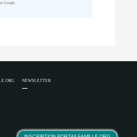
Cake/View/Helper/FormHelper.php
on
sur Google.
NR
parator) of type array|string is
Cake/View/Helper/FormHelper.php
on
NR
LE.ORG
NEWSLETTER
parator) of type array|string is
Cake/View/Helper/FormHelper.php
on
NR
INSCRIPTION PORTAILFAMILLE.ORG