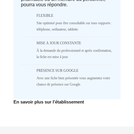
pourra vous répondre.
array|string is deprecated in
/home/lepetitbz/portailfamille.org/lib/Cake/View/
on line
1687
FLEXIBLE
5
4
3
2
Site optimisé pour être consultable sur tous supports :
téléphone, ordinateur, tablette.
1
NR
♥️ Confort
MISE À JOUR CONSTANTE
À la demande du professionnel et après confirmation,
Deprecated
: implode(): Passing null to
parameter #1 ($separator) of type
la fiche est mise à jour.
array|string is deprecated in
/home/lepetitbz/portailfamille.org/lib/Cake/View/
PRÉSENCE SUR GOOGLE
on line
1687
Avec une fiche bien présentée vous augmentez votre
5
4
3
2
chance de présence sur Google.
1
NR
✅ Mécanique
En savoir plus sur l'établissement
Deprecated
: implode(): Passing null to
parameter #1 ($separator) of type
array|string is deprecated in
/home/lepetitbz/portailfamille.org/lib/Cake/View/
on line
1687