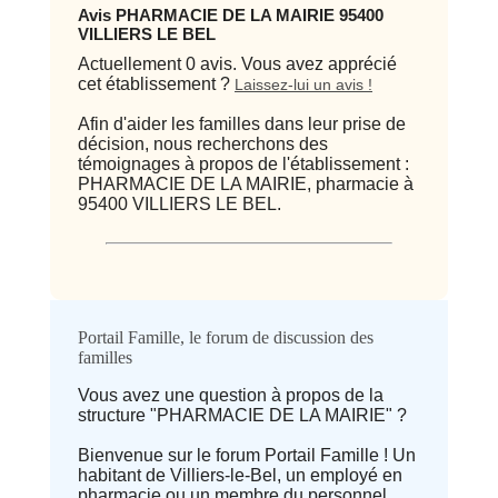
Avis PHARMACIE DE LA MAIRIE 95400
VILLIERS LE BEL
Actuellement 0 avis. Vous avez apprécié
cet établissement ?
Laissez-lui un avis !
Afin d'aider les familles dans leur prise de
décision, nous recherchons des
témoignages à propos de l'établissement :
PHARMACIE DE LA MAIRIE, pharmacie à
95400 VILLIERS LE BEL.
Qualité / prix
Portail Famille, le forum de discussion des
familles
Avis
Vous avez une question à propos de la
structure "PHARMACIE DE LA MAIRIE" ?
⭐ Qualité
Bienvenue sur le forum Portail Famille ! Un
habitant de Villiers-le-Bel, un employé en
Deprecated
: implode(): Passing null to
pharmacie ou un membre du personnel,
parameter #1 ($separator) of type