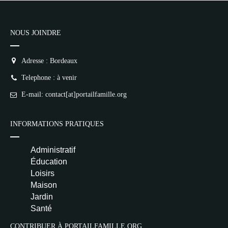
1
NR
👍 Satisfaction
NOUS JOINDRE
Deprecated
: implode(): Passing null to
Adresse : Bordeaux
parameter #1 ($separator) of type
array|string is deprecated in
Telephone : à venir
/home/lepetitbz/portailfamille.org/lib/Cake/View/
on line
1687
E-mail: contact[at]portailfamille.org
5
4
3
2
1
NR
INFORMATIONS PRATIQUES
Pseudo
Administratif
Avis
Éducation
Loisirs
Maison
Jardin
Santé
Email (facultatif)
CONTRIBUER À PORTAILFAMILLE.ORG