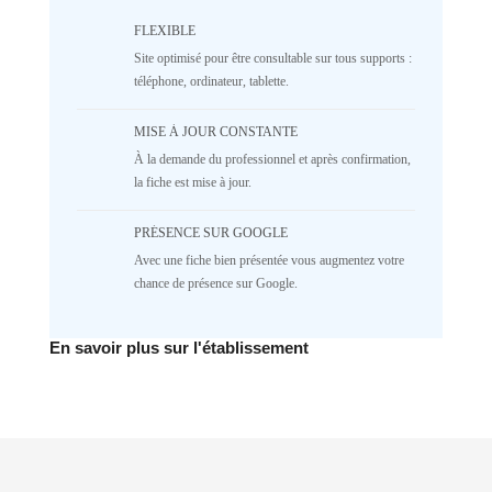
/home/lepetitbz/portailfamille.org/lib/Cake/View/
on line
1687
FLEXIBLE
5
4
3
2
Site optimisé pour être consultable sur tous supports :
téléphone, ordinateur, tablette.
1
NR
♥️ Confort
MISE À JOUR CONSTANTE
À la demande du professionnel et après confirmation,
Deprecated
: implode(): Passing null to
parameter #1 ($separator) of type
la fiche est mise à jour.
array|string is deprecated in
/home/lepetitbz/portailfamille.org/lib/Cake/View/
PRÉSENCE SUR GOOGLE
on line
1687
Avec une fiche bien présentée vous augmentez votre
5
4
3
2
chance de présence sur Google.
1
NR
✅ Mécanique
En savoir plus sur l'établissement
Deprecated
: implode(): Passing null to
parameter #1 ($separator) of type
array|string is deprecated in
/home/lepetitbz/portailfamille.org/lib/Cake/View/
on line
1687
5
4
3
2