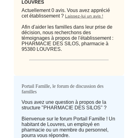
LOUVRES
Actuellement 0 avis. Vous avez apprécié
cet établissement ?
Laissez-lui un avis !
Afin d'aider les familles dans leur prise de
décision, nous recherchons des
témoignages à propos de l'établissement :
PHARMACIE DES SILOS, pharmacie à
95380 LOUVRES.
Qualité / prix
Portail Famille, le forum de discussion des
familles
Avis
Vous avez une question à propos de la
structure "PHARMACIE DES SILOS" ?
⭐ Qualité
Bienvenue sur le forum Portail Famille ! Un
habitant de Louvres, un employé en
Deprecated
: implode(): Passing null to
pharmacie ou un membre du personnel,
parameter #1 ($separator) of type
pourra vous répondre.
array|string is deprecated in