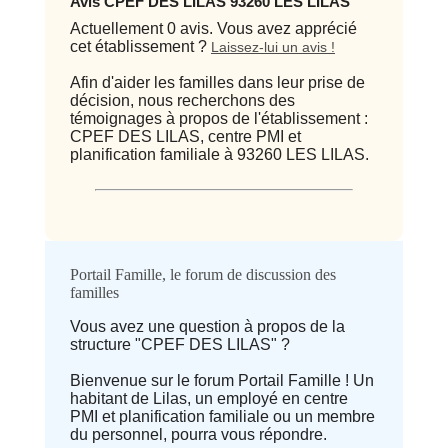
Avis CPEF DES LILAS 93260 LES LILAS
Actuellement 0 avis. Vous avez apprécié
cet établissement ?
Laissez-lui un avis !
Afin d'aider les familles dans leur prise de
décision, nous recherchons des
témoignages à propos de l'établissement :
CPEF DES LILAS, centre PMI et
planification familiale à 93260 LES LILAS.
Qualité / prix
Portail Famille, le forum de discussion des
familles
Avis
Vous avez une question à propos de la
structure "CPEF DES LILAS" ?
⭐ Qualité
Bienvenue sur le forum Portail Famille ! Un
habitant de Lilas, un employé en centre
Deprecated
: implode(): Passing null to
PMI et planification familiale ou un membre
parameter #1 ($separator) of type
du personnel, pourra vous répondre.
array|string is deprecated in