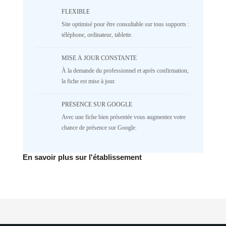
/home/lepetitbz/portailfamille.org/lib/Cake/View/
on line
1687
FLEXIBLE
5
4
3
2
Site optimisé pour être consultable sur tous supports :
téléphone, ordinateur, tablette.
1
NR
♥️ Confort
MISE À JOUR CONSTANTE
À la demande du professionnel et après confirmation,
Deprecated
: implode(): Passing null to
parameter #1 ($separator) of type
la fiche est mise à jour.
array|string is deprecated in
/home/lepetitbz/portailfamille.org/lib/Cake/View/
PRÉSENCE SUR GOOGLE
on line
1687
Avec une fiche bien présentée vous augmentez votre
5
4
3
2
chance de présence sur Google.
1
NR
✅ Mécanique
En savoir plus sur l'établissement
Deprecated
: implode(): Passing null to
parameter #1 ($separator) of type
array|string is deprecated in
/home/lepetitbz/portailfamille.org/lib/Cake/View/
on line
1687
5
4
3
2