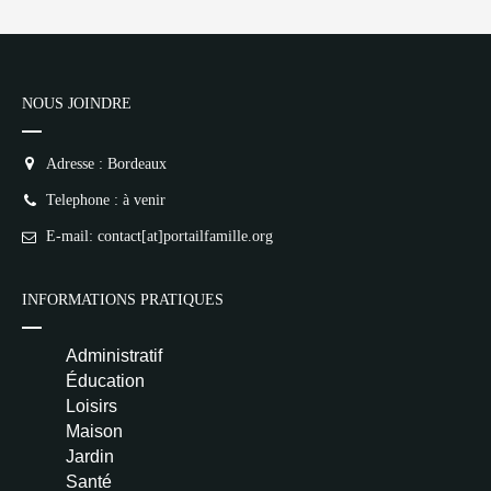
1
NR
👍 Satisfaction
NOUS JOINDRE
Deprecated
: implode(): Passing null to
parameter #1 ($separator) of type
Adresse : Bordeaux
array|string is deprecated in
/home/lepetitbz/portailfamille.org/lib/Cake/View/
Telephone : à venir
on line
1687
5
4
3
2
E-mail: contact[at]portailfamille.org
1
NR
Pseudo
INFORMATIONS PRATIQUES
Avis
Administratif
Éducation
Loisirs
Maison
Jardin
Email (facultatif)
Santé