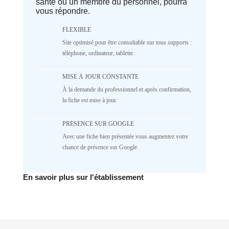
santé ou un membre du personnel, pourra
array|string is deprecated in
vous répondre.
/home/lepetitbz/portailfamille.org/lib/Cake/View/
on line
1687
5
4
3
2
FLEXIBLE
Site optimisé pour être consultable sur tous supports :
1
NR
téléphone, ordinateur, tablette.
♥️ Confort
MISE À JOUR CONSTANTE
Deprecated
: implode(): Passing null to
À la demande du professionnel et après confirmation,
parameter #1 ($separator) of type
array|string is deprecated in
la fiche est mise à jour.
/home/lepetitbz/portailfamille.org/lib/Cake/View/
on line
1687
PRÉSENCE SUR GOOGLE
5
4
3
2
Avec une fiche bien présentée vous augmentez votre
1
NR
chance de présence sur Google.
✅ Mécanique
En savoir plus sur l'établissement
Deprecated
: implode(): Passing null to
parameter #1 ($separator) of type
array|string is deprecated in
/home/lepetitbz/portailfamille.org/lib/Cake/View/
on line
1687
5
4
3
2