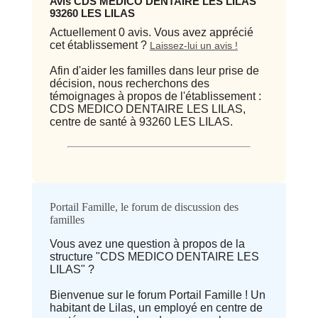
Avis CDS MEDICO DENTAIRE LES LILAS
93260 LES LILAS
Actuellement 0 avis. Vous avez apprécié
cet établissement ?
Laissez-lui un avis !
Afin d'aider les familles dans leur prise de
décision, nous recherchons des
témoignages à propos de l'établissement :
CDS MEDICO DENTAIRE LES LILAS,
centre de santé à 93260 LES LILAS.
Qualité / prix
Portail Famille, le forum de discussion des
familles
Avis
Vous avez une question à propos de la
structure "CDS MEDICO DENTAIRE LES
⭐ Qualité
LILAS" ?
Bienvenue sur le forum Portail Famille ! Un
Deprecated
: implode(): Passing null to
habitant de Lilas, un employé en centre de
parameter #1 ($separator) of type