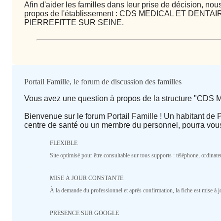
Afin d'aider les familles dans leur prise de décision, n
propos de l'établissement : CDS MEDICAL ET DENTAIRE
PIERREFITTE SUR SEINE.
Qualité / prix
Portail Famille, le forum de discussion des familles
Vous avez une question à propos de la structure "C
Avis
Bienvenue sur le forum Portail Famille ! Un habitant de 
centre de santé ou un membre du personnel, pourra vou
⭐ Qualité
FLEXIBLE
Deprecated
: implode(): Passing null to parameter #1 ($se
Site optimisé pour être consultable sur tous supports : téléphone, ordinateu
deprecated in
/home/lepetitbz/portailfamille.org/lib/
line
1687
MISE À JOUR CONSTANTE
5
4
3
2
1
À la demande du professionnel et après confirmation, la fiche est mise à j
♥️ Confort
PRÉSENCE SUR GOOGLE
Deprecated
: implode(): Passing null to parameter #1 ($se