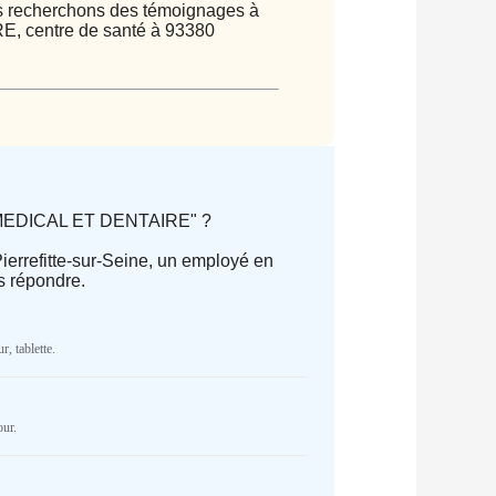
ous recherchons des témoignages à
, centre de santé à 93380
DS MEDICAL ET DENTAIRE" ?
Pierrefitte-sur-Seine, un employé en
s répondre.
parator) of type array|string is
r, tablette.
Cake/View/Helper/FormHelper.php
on
NR
our.
parator) of type array|string is