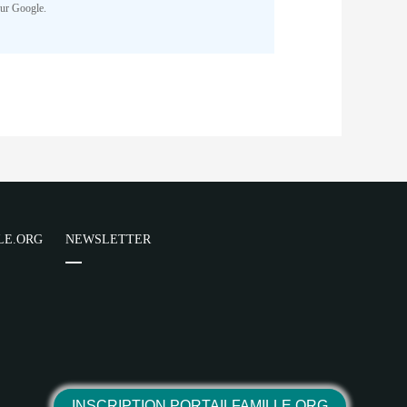
Cake/View/Helper/FormHelper.php
on
sur Google.
NR
parator) of type array|string is
Cake/View/Helper/FormHelper.php
on
NR
LE.ORG
NEWSLETTER
parator) of type array|string is
Cake/View/Helper/FormHelper.php
on
NR
INSCRIPTION PORTAILFAMILLE.ORG