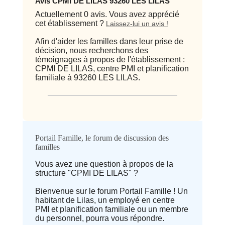
Avis CPMI DE LILAS 93260 LES LILAS
Actuellement 0 avis. Vous avez apprécié
cet établissement ?
Laissez-lui un avis !
Afin d'aider les familles dans leur prise de
décision, nous recherchons des
témoignages à propos de l'établissement :
CPMI DE LILAS, centre PMI et planification
familiale à 93260 LES LILAS.
Qualité / prix
Portail Famille, le forum de discussion des
familles
Avis
Vous avez une question à propos de la
structure "CPMI DE LILAS" ?
⭐ Qualité
Bienvenue sur le forum Portail Famille ! Un
habitant de Lilas, un employé en centre
Deprecated
: implode(): Passing null to
PMI et planification familiale ou un membre
parameter #1 ($separator) of type
du personnel, pourra vous répondre.
array|string is deprecated in