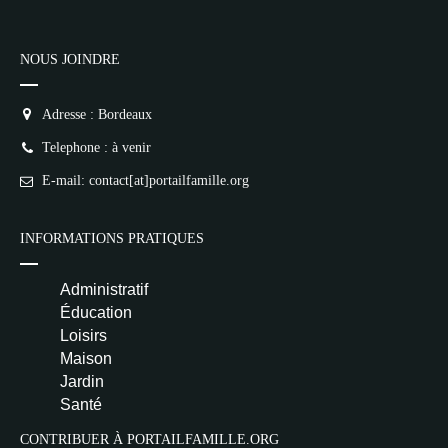
1
NR
👍 Satisfaction
NOUS JOINDRE
Deprecated
: implode(): Passing null to
Adresse : Bordeaux
parameter #1 ($separator) of type
array|string is deprecated in
Telephone : à venir
/home/lepetitbz/portailfamille.org/lib/Cake/View/
on line
1687
E-mail: contact[at]portailfamille.org
5
4
3
2
1
NR
INFORMATIONS PRATIQUES
Pseudo
Administratif
Avis
Éducation
Loisirs
Maison
Jardin
Santé
Email (facultatif)
CONTRIBUER À PORTAILFAMILLE.ORG