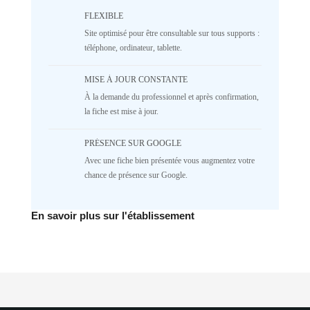
/home/lepetitbz/portailfamille.org/lib/Cake/View/
on line
1687
FLEXIBLE
5
4
3
2
Site optimisé pour être consultable sur tous supports :
téléphone, ordinateur, tablette.
1
NR
♥️ Confort
MISE À JOUR CONSTANTE
À la demande du professionnel et après confirmation,
Deprecated
: implode(): Passing null to
parameter #1 ($separator) of type
la fiche est mise à jour.
array|string is deprecated in
/home/lepetitbz/portailfamille.org/lib/Cake/View/
PRÉSENCE SUR GOOGLE
on line
1687
Avec une fiche bien présentée vous augmentez votre
5
4
3
2
chance de présence sur Google.
1
NR
✅ Mécanique
En savoir plus sur l'établissement
Deprecated
: implode(): Passing null to
parameter #1 ($separator) of type
array|string is deprecated in
/home/lepetitbz/portailfamille.org/lib/Cake/View/
on line
1687
5
4
3
2