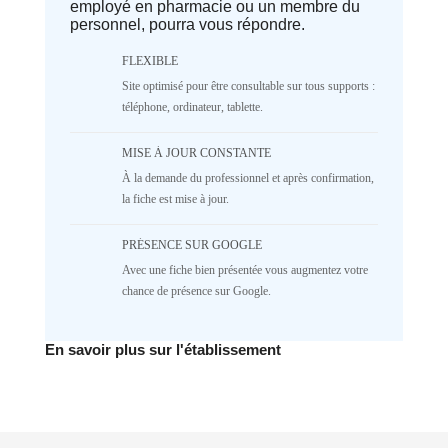
employé en pharmacie ou un membre du
parameter #1 ($separator) of type
personnel, pourra vous répondre.
array|string is deprecated in
/home/lepetitbz/portailfamille.org/lib/Cake/View/
on line
1687
FLEXIBLE
5
4
3
2
Site optimisé pour être consultable sur tous supports :
téléphone, ordinateur, tablette.
1
NR
♥️ Confort
MISE À JOUR CONSTANTE
À la demande du professionnel et après confirmation,
Deprecated
: implode(): Passing null to
parameter #1 ($separator) of type
la fiche est mise à jour.
array|string is deprecated in
/home/lepetitbz/portailfamille.org/lib/Cake/View/
PRÉSENCE SUR GOOGLE
on line
1687
Avec une fiche bien présentée vous augmentez votre
5
4
3
2
chance de présence sur Google.
1
NR
✅ Mécanique
En savoir plus sur l'établissement
Deprecated
: implode(): Passing null to
parameter #1 ($separator) of type
array|string is deprecated in
/home/lepetitbz/portailfamille.org/lib/Cake/View/