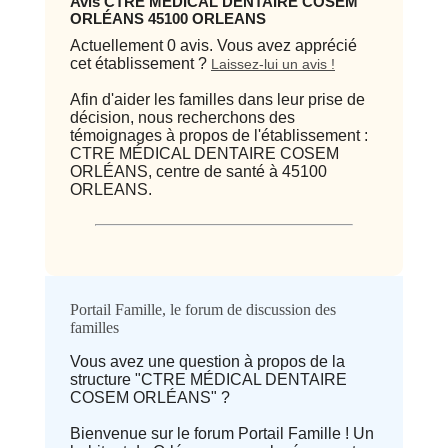
Avis CTRE MÉDICAL DENTAIRE COSEM
ORLÉANS 45100 ORLEANS
Actuellement 0 avis. Vous avez apprécié
cet établissement ?
Laissez-lui un avis !
Afin d'aider les familles dans leur prise de
décision, nous recherchons des
témoignages à propos de l'établissement :
CTRE MÉDICAL DENTAIRE COSEM
ORLÉANS, centre de santé à 45100
ORLEANS.
Qualité / prix
Portail Famille, le forum de discussion des
familles
Avis
Vous avez une question à propos de la
structure "CTRE MÉDICAL DENTAIRE
⭐ Qualité
COSEM ORLÉANS" ?
Bienvenue sur le forum Portail Famille ! Un
Deprecated
: implode(): Passing null to