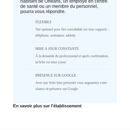
habitant de Orléans, un employé en centre
parameter #1 ($separator) of type
de santé ou un membre du personnel,
array|string is deprecated in
pourra vous répondre.
/home/lepetitbz/portailfamille.org/lib/Cake/View/
on line
1687
5
4
3
2
FLEXIBLE
Site optimisé pour être consultable sur tous supports :
1
NR
téléphone, ordinateur, tablette.
♥️ Confort
MISE À JOUR CONSTANTE
Deprecated
: implode(): Passing null to
À la demande du professionnel et après confirmation,
parameter #1 ($separator) of type
array|string is deprecated in
la fiche est mise à jour.
/home/lepetitbz/portailfamille.org/lib/Cake/View/
on line
1687
PRÉSENCE SUR GOOGLE
5
4
3
2
Avec une fiche bien présentée vous augmentez votre
1
NR
chance de présence sur Google.
✅ Mécanique
En savoir plus sur l'établissement
Deprecated
: implode(): Passing null to
parameter #1 ($separator) of type
array|string is deprecated in
/home/lepetitbz/portailfamille.org/lib/Cake/View/
on line
1687