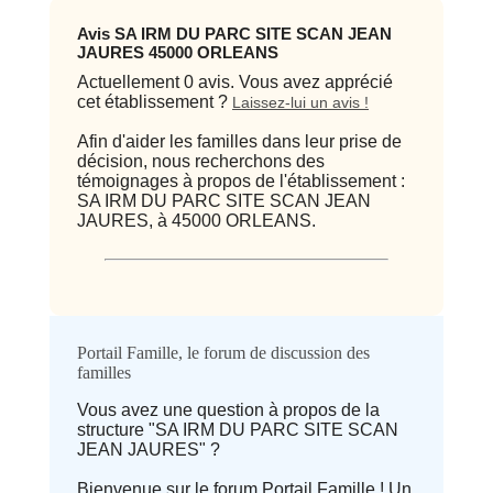
Avis SA IRM DU PARC SITE SCAN JEAN
JAURES 45000 ORLEANS
Actuellement 0 avis. Vous avez apprécié
cet établissement ?
Laissez-lui un avis !
Afin d'aider les familles dans leur prise de
décision, nous recherchons des
témoignages à propos de l'établissement :
SA IRM DU PARC SITE SCAN JEAN
JAURES, à 45000 ORLEANS.
Qualité / prix
Portail Famille, le forum de discussion des
familles
Avis
Vous avez une question à propos de la
structure "SA IRM DU PARC SITE SCAN
⭐ Qualité
JEAN JAURES" ?
Bienvenue sur le forum Portail Famille ! Un
Deprecated
: implode(): Passing null to