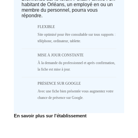
habitant de Orléans, un employé en ou un
parameter #1 ($separator) of type
membre du personnel, pourra vous
array|string is deprecated in
répondre.
/home/lepetitbz/portailfamille.org/lib/Cake/View/
on line
1687
5
4
3
2
FLEXIBLE
Site optimisé pour être consultable sur tous supports :
1
NR
téléphone, ordinateur, tablette.
♥️ Confort
MISE À JOUR CONSTANTE
Deprecated
: implode(): Passing null to
À la demande du professionnel et après confirmation,
parameter #1 ($separator) of type
array|string is deprecated in
la fiche est mise à jour.
/home/lepetitbz/portailfamille.org/lib/Cake/View/
on line
1687
PRÉSENCE SUR GOOGLE
5
4
3
2
Avec une fiche bien présentée vous augmentez votre
1
NR
chance de présence sur Google.
✅ Mécanique
En savoir plus sur l'établissement
Deprecated
: implode(): Passing null to
parameter #1 ($separator) of type
array|string is deprecated in
/home/lepetitbz/portailfamille.org/lib/Cake/View/