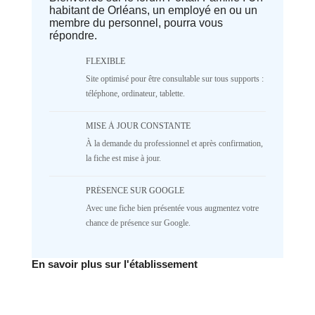
habitant de Orléans, un employé en ou un
parameter #1 ($separator) of type
membre du personnel, pourra vous
array|string is deprecated in
répondre.
/home/lepetitbz/portailfamille.org/lib/Cake/View/
on line
1687
5
4
3
2
FLEXIBLE
Site optimisé pour être consultable sur tous supports :
1
NR
téléphone, ordinateur, tablette.
♥️ Confort
MISE À JOUR CONSTANTE
Deprecated
: implode(): Passing null to
À la demande du professionnel et après confirmation,
parameter #1 ($separator) of type
array|string is deprecated in
la fiche est mise à jour.
/home/lepetitbz/portailfamille.org/lib/Cake/View/
on line
1687
PRÉSENCE SUR GOOGLE
5
4
3
2
Avec une fiche bien présentée vous augmentez votre
1
NR
chance de présence sur Google.
✅ Mécanique
En savoir plus sur l'établissement
Deprecated
: implode(): Passing null to
parameter #1 ($separator) of type
array|string is deprecated in
/home/lepetitbz/portailfamille.org/lib/Cake/View/