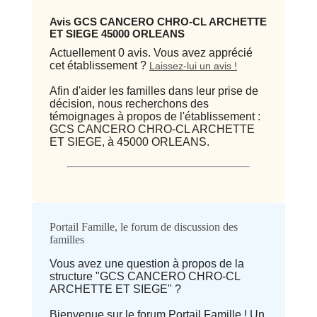
Avis GCS CANCERO CHRO-CL ARCHETTE
ET SIEGE 45000 ORLEANS
Actuellement 0 avis. Vous avez apprécié
cet établissement ?
Laissez-lui un avis !
Afin d'aider les familles dans leur prise de
décision, nous recherchons des
témoignages à propos de l'établissement :
GCS CANCERO CHRO-CL ARCHETTE
ET SIEGE, à 45000 ORLEANS.
Qualité / prix
Portail Famille, le forum de discussion des
familles
Avis
Vous avez une question à propos de la
structure "GCS CANCERO CHRO-CL
⭐ Qualité
ARCHETTE ET SIEGE" ?
Bienvenue sur le forum Portail Famille ! Un
Deprecated
: implode(): Passing null to