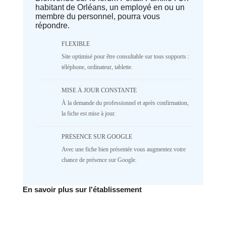
habitant de Orléans, un employé en ou un
parameter #1 ($separator) of type
membre du personnel, pourra vous
array|string is deprecated in
répondre.
/home/lepetitbz/portailfamille.org/lib/Cake/View/
on line
1687
5
4
3
2
FLEXIBLE
Site optimisé pour être consultable sur tous supports :
1
NR
téléphone, ordinateur, tablette.
♥️ Confort
MISE À JOUR CONSTANTE
Deprecated
: implode(): Passing null to
À la demande du professionnel et après confirmation,
parameter #1 ($separator) of type
array|string is deprecated in
la fiche est mise à jour.
/home/lepetitbz/portailfamille.org/lib/Cake/View/
on line
1687
PRÉSENCE SUR GOOGLE
5
4
3
2
Avec une fiche bien présentée vous augmentez votre
1
NR
chance de présence sur Google.
✅ Mécanique
En savoir plus sur l'établissement
Deprecated
: implode(): Passing null to
parameter #1 ($separator) of type
array|string is deprecated in
/home/lepetitbz/portailfamille.org/lib/Cake/View/