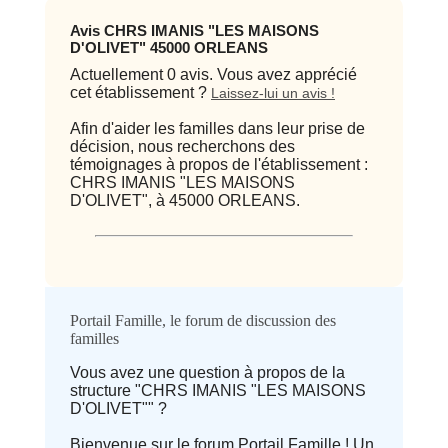
Avis CHRS IMANIS "LES MAISONS
D'OLIVET" 45000 ORLEANS
Actuellement 0 avis. Vous avez apprécié
cet établissement ?
Laissez-lui un avis !
Afin d'aider les familles dans leur prise de
décision, nous recherchons des
témoignages à propos de l'établissement :
CHRS IMANIS "LES MAISONS
D'OLIVET", à 45000 ORLEANS.
Qualité / prix
Portail Famille, le forum de discussion des
familles
Avis
Vous avez une question à propos de la
structure "CHRS IMANIS "LES MAISONS
⭐ Qualité
D'OLIVET"" ?
Bienvenue sur le forum Portail Famille ! Un
Deprecated
: implode(): Passing null to