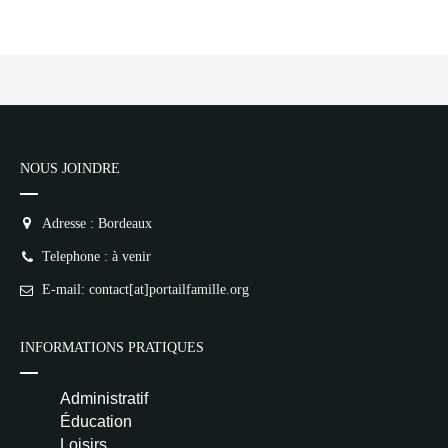
/home/lepetitbz/portailfamille.org/lib/Cake/View/
on line
1687
5
4
3
2
1
NR
👍 Satisfaction
NOUS JOINDRE
Deprecated
: implode(): Passing null to
parameter #1 ($separator) of type
array|string is deprecated in
Adresse : Bordeaux
/home/lepetitbz/portailfamille.org/lib/Cake/View/
on line
1687
Telephone : à venir
5
4
3
2
E-mail: contact[at]portailfamille.org
1
NR
Pseudo
INFORMATIONS PRATIQUES
Avis
Administratif
Éducation
Loisirs