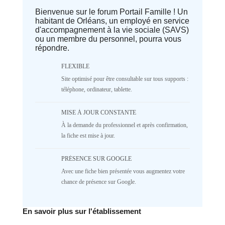
Bienvenue sur le forum Portail Famille ! Un
Deprecated
: implode(): Passing null to
habitant de Orléans, un employé en service
parameter #1 ($separator) of type
d'accompagnement à la vie sociale (SAVS)
array|string is deprecated in
ou un membre du personnel, pourra vous
/home/lepetitbz/portailfamille.org/lib/Cake/View/
répondre.
on line
1687
5
4
3
2
FLEXIBLE
1
NR
Site optimisé pour être consultable sur tous supports :
♥️ Confort
téléphone, ordinateur, tablette.
Deprecated
: implode(): Passing null to
MISE À JOUR CONSTANTE
parameter #1 ($separator) of type
À la demande du professionnel et après confirmation,
array|string is deprecated in
/home/lepetitbz/portailfamille.org/lib/Cake/View/
la fiche est mise à jour.
on line
1687
5
4
3
2
PRÉSENCE SUR GOOGLE
1
NR
Avec une fiche bien présentée vous augmentez votre
chance de présence sur Google.
✅ Mécanique
Deprecated
: implode(): Passing null to
En savoir plus sur l'établissement
parameter #1 ($separator) of type
array|string is deprecated in