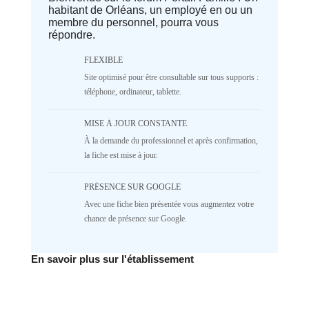
habitant de Orléans, un employé en ou un
parameter #1 ($separator) of type
membre du personnel, pourra vous
array|string is deprecated in
répondre.
/home/lepetitbz/portailfamille.org/lib/Cake/View/
on line
1687
5
4
3
2
FLEXIBLE
Site optimisé pour être consultable sur tous supports :
1
NR
téléphone, ordinateur, tablette.
♥️ Confort
MISE À JOUR CONSTANTE
Deprecated
: implode(): Passing null to
À la demande du professionnel et après confirmation,
parameter #1 ($separator) of type
array|string is deprecated in
la fiche est mise à jour.
/home/lepetitbz/portailfamille.org/lib/Cake/View/
on line
1687
PRÉSENCE SUR GOOGLE
5
4
3
2
Avec une fiche bien présentée vous augmentez votre
1
NR
chance de présence sur Google.
✅ Mécanique
En savoir plus sur l'établissement
Deprecated
: implode(): Passing null to
parameter #1 ($separator) of type
array|string is deprecated in
/home/lepetitbz/portailfamille.org/lib/Cake/View/