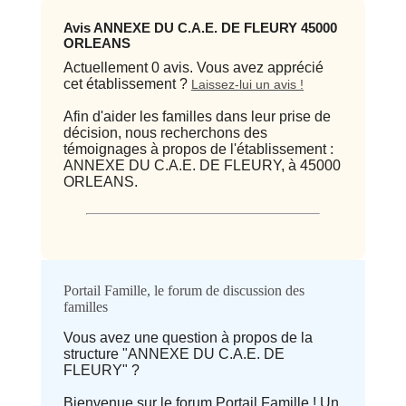
Avis ANNEXE DU C.A.E. DE FLEURY 45000
ORLEANS
Actuellement 0 avis. Vous avez apprécié
cet établissement ?
Laissez-lui un avis !
Afin d'aider les familles dans leur prise de
décision, nous recherchons des
témoignages à propos de l'établissement :
ANNEXE DU C.A.E. DE FLEURY, à 45000
ORLEANS.
Qualité / prix
Portail Famille, le forum de discussion des
familles
Avis
Vous avez une question à propos de la
structure "ANNEXE DU C.A.E. DE
⭐ Qualité
FLEURY" ?
Bienvenue sur le forum Portail Famille ! Un
Deprecated
: implode(): Passing null to