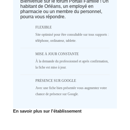
Bienvenue sur le forum Portail Famille ! Un
Deprecated
: implode(): Passing null to
habitant de Orléans, un employé en
parameter #1 ($separator) of type
pharmacie ou un membre du personnel,
array|string is deprecated in
pourra vous répondre.
/home/lepetitbz/portailfamille.org/lib/Cake/View/
on line
1687
5
4
3
2
FLEXIBLE
Site optimisé pour être consultable sur tous supports :
1
NR
téléphone, ordinateur, tablette.
♥️ Confort
MISE À JOUR CONSTANTE
Deprecated
: implode(): Passing null to
À la demande du professionnel et après confirmation,
parameter #1 ($separator) of type
array|string is deprecated in
la fiche est mise à jour.
/home/lepetitbz/portailfamille.org/lib/Cake/View/
on line
1687
PRÉSENCE SUR GOOGLE
5
4
3
2
Avec une fiche bien présentée vous augmentez votre
1
NR
chance de présence sur Google.
✅ Mécanique
En savoir plus sur l'établissement
Deprecated
: implode(): Passing null to
parameter #1 ($separator) of type
array|string is deprecated in
/home/lepetitbz/portailfamille.org/lib/Cake/View/