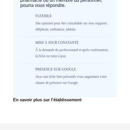
pharmacie ou un membre du personnel,
parameter #1 ($separator) of type
pourra vous répondre.
array|string is deprecated in
/home/lepetitbz/portailfamille.org/lib/Cake/View/
on line
1687
FLEXIBLE
5
4
3
2
Site optimisé pour être consultable sur tous supports :
téléphone, ordinateur, tablette.
1
NR
♥️ Confort
MISE À JOUR CONSTANTE
À la demande du professionnel et après confirmation,
Deprecated
: implode(): Passing null to
parameter #1 ($separator) of type
la fiche est mise à jour.
array|string is deprecated in
/home/lepetitbz/portailfamille.org/lib/Cake/View/
PRÉSENCE SUR GOOGLE
on line
1687
Avec une fiche bien présentée vous augmentez votre
5
4
3
2
chance de présence sur Google.
1
NR
✅ Mécanique
En savoir plus sur l'établissement
Deprecated
: implode(): Passing null to
parameter #1 ($separator) of type
array|string is deprecated in
/home/lepetitbz/portailfamille.org/lib/Cake/View/
on line
1687