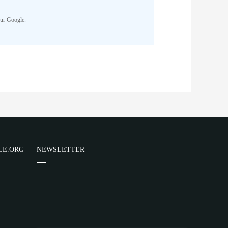
parator) of type array|string is
Cake/View/Helper/FormHelper.php
on
sur Google.
NR
parator) of type array|string is
Cake/View/Helper/FormHelper.php
on
NR
parator) of type array|string is
LE.ORG
NEWSLETTER
Cake/View/Helper/FormHelper.php
on
NR