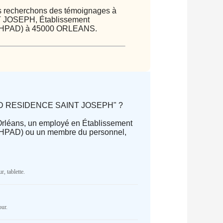
ous recherchons des témoignages à
T JOSEPH, Établissement
(EHPAD) à 45000 ORLEANS.
EHPAD RESIDENCE SAINT JOSEPH" ?
 Orléans, un employé en Établissement
HPAD) ou un membre du personnel,
parator) of type array|string is
Cake/View/Helper/FormHelper.php
on
r, tablette.
NR
our.