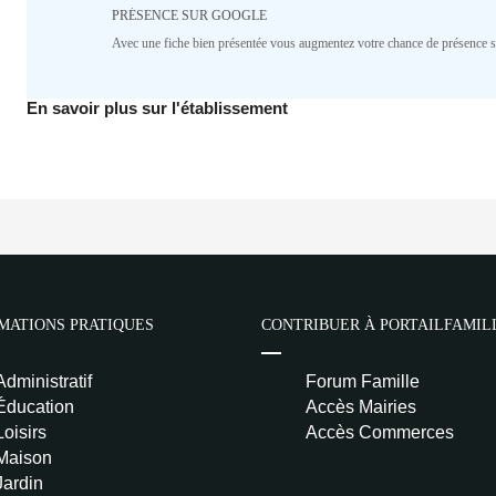
Deprecated
: implode(): Passing null to parameter #1 ($se
PRÉSENCE SUR GOOGLE
deprecated in
/home/lepetitbz/portailfamille.org/lib/
line
1687
Avec une fiche bien présentée vous augmentez votre chance de présence 
5
4
3
2
1
✅ Mécanique
En savoir plus sur l'établissement
Deprecated
: implode(): Passing null to parameter #1 ($se
deprecated in
/home/lepetitbz/portailfamille.org/lib/
line
1687
5
4
3
2
1
👍 Satisfaction
Deprecated
: implode(): Passing null to parameter #1 ($se
MATIONS PRATIQUES
CONTRIBUER À PORTAILFAMIL
deprecated in
/home/lepetitbz/portailfamille.org/lib/
line
1687
5
4
3
2
1
Administratif
Forum Famille
Pseudo
Éducation
Accès Mairies
Loisirs
Accès Commerces
Maison
Avis
Jardin