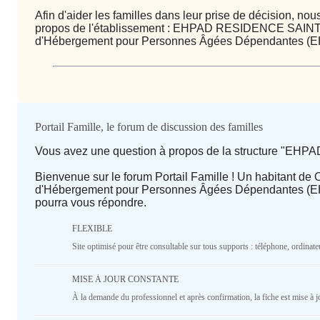
Afin d'aider les familles dans leur prise de décision, n
propos de l'établissement : EHPAD RESIDENCE SAIN
d'Hébergement pour Personnes Âgées Dépendantes 
Qualité / prix
Portail Famille, le forum de discussion des familles
Vous avez une question à propos de la structure "
Avis
Bienvenue sur le forum Portail Famille ! Un habitant de
d'Hébergement pour Personnes Âgées Dépendantes (E
⭐ Qualité
pourra vous répondre.
FLEXIBLE
Deprecated
: implode(): Passing null to parameter #1 ($se
deprecated in
/home/lepetitbz/portailfamille.org/lib/
Site optimisé pour être consultable sur tous supports : téléphone, ordinateu
line
1687
5
4
3
2
1
MISE À JOUR CONSTANTE
♥️ Confort
À la demande du professionnel et après confirmation, la fiche est mise à j