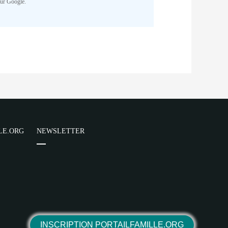
Cake/View/Helper/FormHelper.php
on
sur Google.
NR
parator) of type array|string is
Cake/View/Helper/FormHelper.php
on
NR
LE.ORG
NEWSLETTER
parator) of type array|string is
Cake/View/Helper/FormHelper.php
on
NR
INSCRIPTION PORTAILFAMILLE.ORG