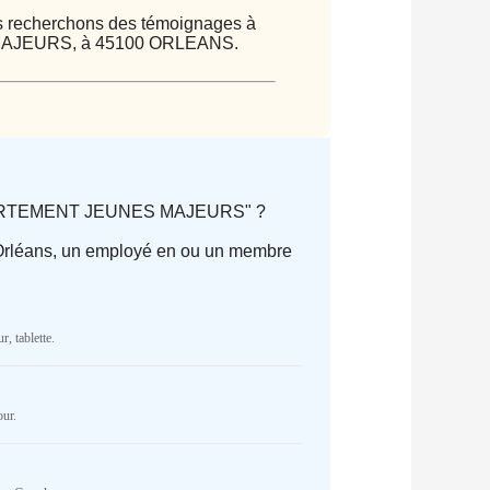
ous recherchons des témoignages à
 MAJEURS, à 45100 ORLEANS.
"APPARTEMENT JEUNES MAJEURS" ?
e Orléans, un employé en ou un membre
parator) of type array|string is
r, tablette.
Cake/View/Helper/FormHelper.php
on
NR
our.
parator) of type array|string is