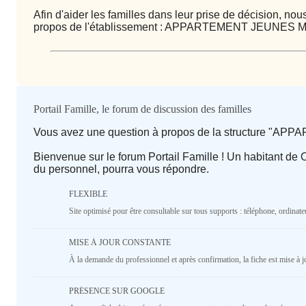
Afin d'aider les familles dans leur prise de décision, n
propos de l'établissement : APPARTEMENT JEUNES
Qualité / prix
Portail Famille, le forum de discussion des familles
Vous avez une question à propos de la structure 
Avis
Bienvenue sur le forum Portail Famille ! Un habitant d
du personnel, pourra vous répondre.
⭐ Qualité
FLEXIBLE
Deprecated
: implode(): Passing null to parameter #1 ($se
Site optimisé pour être consultable sur tous supports : téléphone, ordinateu
deprecated in
/home/lepetitbz/portailfamille.org/lib/
line
1687
MISE À JOUR CONSTANTE
5
4
3
2
1
À la demande du professionnel et après confirmation, la fiche est mise à j
♥️ Confort
PRÉSENCE SUR GOOGLE
Deprecated
: implode(): Passing null to parameter #1 ($se