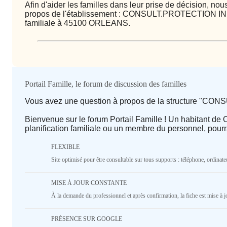
Afin d'aider les familles dans leur prise de décision, n
propos de l'établissement : CONSULT.PROTECTION INFA
familiale à 45100 ORLEANS.
Qualité / prix
Portail Famille, le forum de discussion des familles
Vous avez une question à propos de la structure "
Avis
Bienvenue sur le forum Portail Famille ! Un habitant de
planification familiale ou un membre du personnel, pour
⭐ Qualité
FLEXIBLE
Deprecated
: implode(): Passing null to parameter #1 ($se
Site optimisé pour être consultable sur tous supports : téléphone, ordinateu
deprecated in
/home/lepetitbz/portailfamille.org/lib/
line
1687
MISE À JOUR CONSTANTE
5
4
3
2
1
À la demande du professionnel et après confirmation, la fiche est mise à j
♥️ Confort
PRÉSENCE SUR GOOGLE
Deprecated
: implode(): Passing null to parameter #1 ($se