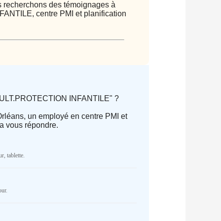
ous recherchons des témoignages à
NTILE, centre PMI et planification
CONSULT.PROTECTION INFANTILE" ?
 Orléans, un employé en centre PMI et
ra vous répondre.
parator) of type array|string is
r, tablette.
Cake/View/Helper/FormHelper.php
on
NR
our.
parator) of type array|string is