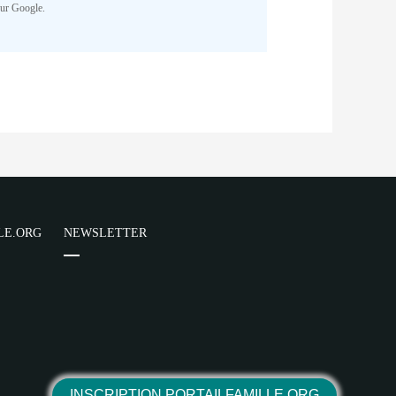
Cake/View/Helper/FormHelper.php
on
sur Google.
NR
parator) of type array|string is
Cake/View/Helper/FormHelper.php
on
NR
LE.ORG
NEWSLETTER
parator) of type array|string is
Cake/View/Helper/FormHelper.php
on
NR
INSCRIPTION PORTAILFAMILLE.ORG