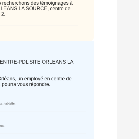
ous recherchons des témoignages à
ORLEANS LA SOURCE, centre de
 2.
EFS CENTRE-PDL SITE ORLEANS LA
 Orléans, un employé en centre de
 pourra vous répondre.
parator) of type array|string is
Cake/View/Helper/FormHelper.php
on
r, tablette.
NR
our.
parator) of type array|string is