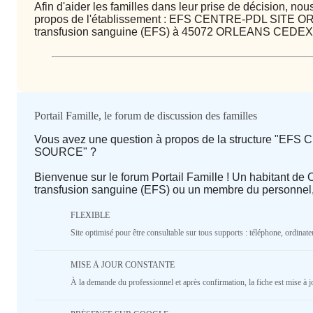
Afin d'aider les familles dans leur prise de décision, n
propos de l'établissement : EFS CENTRE-PDL SITE 
transfusion sanguine (EFS) à 45072 ORLEANS CEDEX
Qualité / prix
Portail Famille, le forum de discussion des familles
Vous avez une question à propos de la structure "
Avis
SOURCE" ?
Bienvenue sur le forum Portail Famille ! Un habitant de
⭐ Qualité
transfusion sanguine (EFS) ou un membre du personnel,
FLEXIBLE
Deprecated
: implode(): Passing null to parameter #1 ($se
deprecated in
/home/lepetitbz/portailfamille.org/lib/
Site optimisé pour être consultable sur tous supports : téléphone, ordinateu
line
1687
5
4
3
2
1
MISE À JOUR CONSTANTE
♥️ Confort
À la demande du professionnel et après confirmation, la fiche est mise à j
Deprecated
: implode(): Passing null to parameter #1 ($se