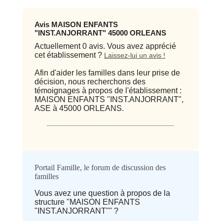
Avis MAISON ENFANTS
"INST.ANJORRANT" 45000 ORLEANS
Actuellement 0 avis. Vous avez apprécié
cet établissement ?
Laissez-lui un avis !
Afin d'aider les familles dans leur prise de
décision, nous recherchons des
témoignages à propos de l'établissement :
MAISON ENFANTS "INST.ANJORRANT",
ASE à 45000 ORLEANS.
Qualité / prix
Portail Famille, le forum de discussion des
familles
Avis
Vous avez une question à propos de la
structure "MAISON ENFANTS
⭐ Qualité
"INST.ANJORRANT"" ?