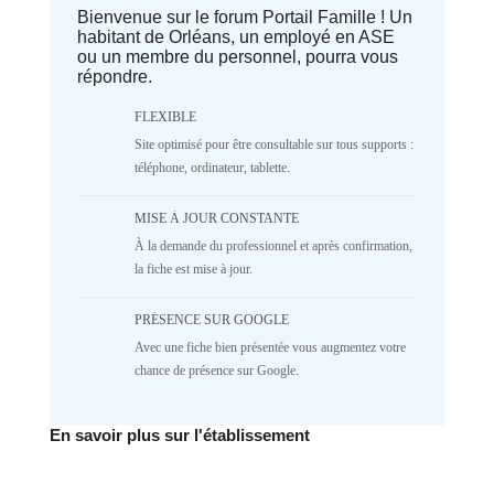
Bienvenue sur le forum Portail Famille ! Un
Deprecated
: implode(): Passing null to
habitant de Orléans, un employé en ASE
parameter #1 ($separator) of type
ou un membre du personnel, pourra vous
array|string is deprecated in
répondre.
/home/lepetitbz/portailfamille.org/lib/Cake/View/
on line
1687
5
4
3
2
FLEXIBLE
Site optimisé pour être consultable sur tous supports :
1
NR
téléphone, ordinateur, tablette.
♥️ Confort
MISE À JOUR CONSTANTE
Deprecated
: implode(): Passing null to
À la demande du professionnel et après confirmation,
parameter #1 ($separator) of type
array|string is deprecated in
la fiche est mise à jour.
/home/lepetitbz/portailfamille.org/lib/Cake/View/
on line
1687
PRÉSENCE SUR GOOGLE
5
4
3
2
Avec une fiche bien présentée vous augmentez votre
1
NR
chance de présence sur Google.
✅ Mécanique
En savoir plus sur l'établissement
Deprecated
: implode(): Passing null to
parameter #1 ($separator) of type
array|string is deprecated in